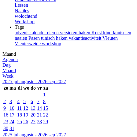
Lessen
Naailes
wolochtend
Workshop
Tags
adventskalender
eieren versieren
haken
Kerst
kind
knutselen
naaien
Pasen
tunisch haken
vakantieactiviteit
Vleuten
Vleuterweide
workshop
Maand
Agenda
Dag
Maand
Week
2025
jul
augustus 2026
sep
2027
zo
ma
di
wo
do
vr
za
1
2
3
4
5
6
7
8
9
10
11
12
13
14
15
16
17
18
19
20
21
22
23
24
25
26
27
28
29
30
31
2025
jul
augustus 2026
sep
2027