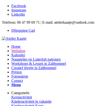
Facebook
Instagram
Linkedin
Telefoon: 06 47 99 69 71 | E-mail: atelierkaatje@outlook.com
0
Shopping Cart
Home
Webshop
Kalender
Naaiatelier en Lutterloh patronen
Workshops & Lessen in Zaltbommel
Creatief feestje in Zaltbommel
Prijzen
Fotogalerie
Contact
Menu
Categorieën
Kerstactiviteit
Kinderactiviteit in vakantie
Kinderactiviteit Kerst