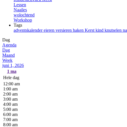
Lessen
Naailes
wolochtend
Workshop
Tags
adventskalender
eieren versieren
haken
Kerst
kind
knutselen
na
Dag
Agenda
Dag
Maand
Week
juni 1, 2026
1
ma
Hele dag
12:00 am
1:00 am
2:00 am
3:00 am
4:00 am
5:00 am
6:00 am
7:00 am
8:00 am