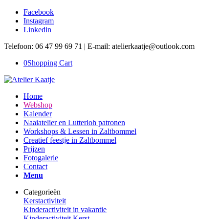
Facebook
Instagram
Linkedin
Telefoon: 06 47 99 69 71 | E-mail: atelierkaatje@outlook.com
0
Shopping Cart
Home
Webshop
Kalender
Naaiatelier en Lutterloh patronen
Workshops & Lessen in Zaltbommel
Creatief feestje in Zaltbommel
Prijzen
Fotogalerie
Contact
Menu
Categorieën
Kerstactiviteit
Kinderactiviteit in vakantie
Kinderactiviteit Kerst